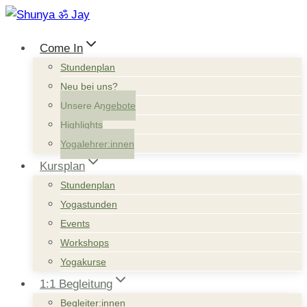
Zum
Inhalt
Come In
springen
Stundenplan
Neu bei uns?
Unsere Angebote
Highlights
Yogalehrer:innen
Kursplan
Stundenplan
Yogastunden
Events
Workshops
Yogakurse
1:1 Begleitung
Begleiter:innen